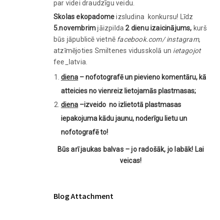
par videi draudzīgu veidu.
Skolas ekopadome
izsludina konkursu! Līdz
5.novembrim
jāizpilda
2 dienu izaicinājums,
kurš
būs jāpublicē vietnē
facebook.com/ instagram
,
atzīmējoties Smiltenes vidusskolā un
ietagojot
fee_latvia.
diena
–
nofotografē un pievieno komentāru, kā
atteicies no vienreiz lietojamās plastmasas;
diena
–
izveido no izlietotā plastmasas
iepakojuma kādu jaunu, noderīgu lietu un
nofotografē to!
Būs arī jaukas balvas – jo radošāk, jo labāk! Lai
veicas!
Blog Attachment