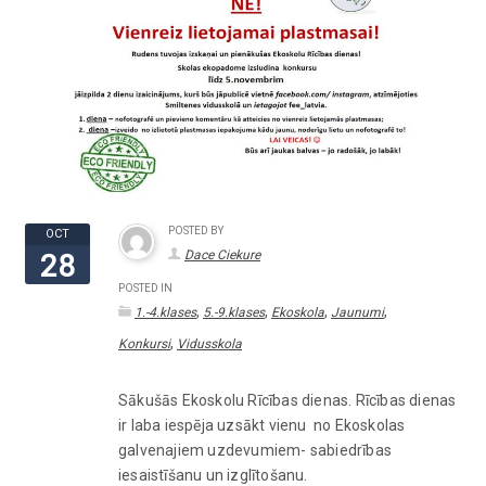
POSTED BY
OCT
Dace Ciekure
28
POSTED IN
,
,
,
,
1.-4.klases
5.-9.klases
Ekoskola
Jaunumi
,
Konkursi
Vidusskola
Sākušās Ekoskolu Rīcības dienas. Rīcības dienas
ir laba iespēja uzsākt vienu no Ekoskolas
galvenajiem uzdevumiem- sabiedrības
iesaistīšanu un izglītošanu.