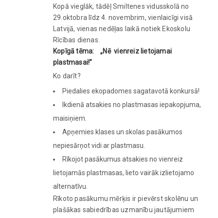
Kopā vieglāk, tādēļ Smiltenes vidusskolā no
29.oktobra līdz 4. novembrim, vienlaicīgi visā
Latvijā, vienas nedēļas laikā notiek Ekoskolu
Rīcības dienas.
Kopīgā tēma: „Nē vienreiz lietojamai
plastmasai!”
Ko darīt?
Piedalies ekopadomes sagatavotā konkursā!
Ikdienā atsakies no plastmasas iepakopjuma,
maisiņiem.
Apņemies klases un skolas pasākumos
nepiesārņot vidi ar plastmasu.
Rīkojot pasākumus atsakies no vienreiz
lietojamās plastmasas, lieto vairāk izlietojamo
alternatīvu.
Rīkoto pasākumu mērķis ir pievērst skolēnu un
plašākas sabiedrības uzmanību jautājumiem