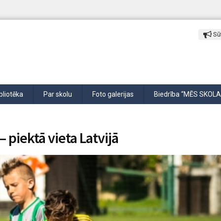
Sūt
bliotēka
Par skolu
Foto galerijas
Biedrība “MĒS SKOLA
 piektā vieta Latvijā