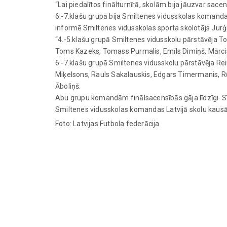
“Lai piedalītos finālturnīrā, skolām bija jāuzvar sa
6.-7.klašu grupā bija Smiltenes vidusskolas komandas
informē Smiltenes vidusskolas sporta skolotājs Jurģ
“4.-5.klašu grupā Smiltenes vidusskolu pārstāvēja Tom
Toms Kazeks, Tomass Purmalis, Emīls Dimiņš, Mārci
6.-7.klašu grupā Smiltenes vidusskolu pārstāvēja Re
Miķelsons, Rauls Sakalauskis, Edgars Timermanis, Rū
Āboliņš.
Abu grupu komandām finālsacensībās gāja līdzīgi. Sīv
Smiltenes vidusskolas komandas Latvijā skolu kausā f
Foto: Latvijas Futbola federācija