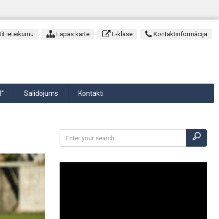
īt ieteikumu
Lapas karte
E-klase
Kontaktinformācija
I”
Salidojums
Kontakti