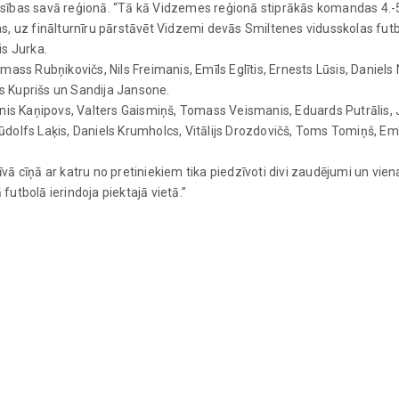
censības savā reģionā. “Tā kā Vidzemes reģionā stiprākās komandas 4.-
, uz finālturnīru pārstāvēt Vidzemi devās Smiltenes vidusskolas futbo
is Jurka.
ass Rubņikovičs, Nils Freimanis, Emīls Eglītis, Ernests Lūsis, Daniels
s Kuprišs un Sandija Jansone.
inis Kaņipovs, Valters Gaismiņš, Tomass Veismanis, Eduards Putrālis,
dolfs Laķis, Daniels Krumholcs, Vitālijs Drozdovičš, Toms Tomiņš, Emī
ā cīņā ar katru no pretiniekiem tika piedzīvoti divi zaudējumi un vien
utbolā ierindoja piektajā vietā.”