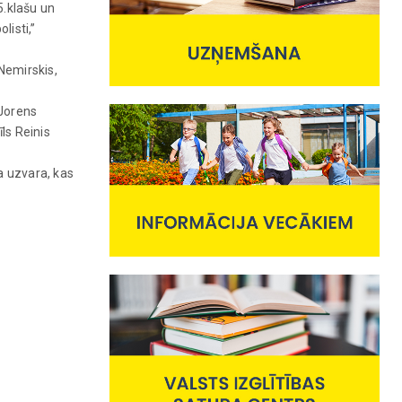
5.klašu un
listi,”
 Nemirskis,
 Jorens
ls Reinis
a uzvara, kas