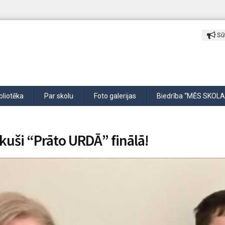
Sūt
bliotēka
Par skolu
Foto galerijas
Biedrība “MĒS SKOLA
kuši “Prāto URDĀ” finālā!