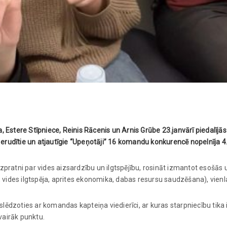
 Estere Stīpniece, Reinis Rācenis un Arnis Grūbe 23.janvārī piedalīj
 erudītie un atjautīgie “Upeņotāji” 16 komandu konkurencē nopelnīja 4.
zpratni par vides aizsardzību un ilgtspējību, rosināt izmantot esošās
des ilgtspēja, aprites ekonomika, dabas resursu saudzēšana), vienla
eslēdzoties ar komandas kapteiņa viedierīci, ar kuras starpniecību tika
 vairāk punktu.