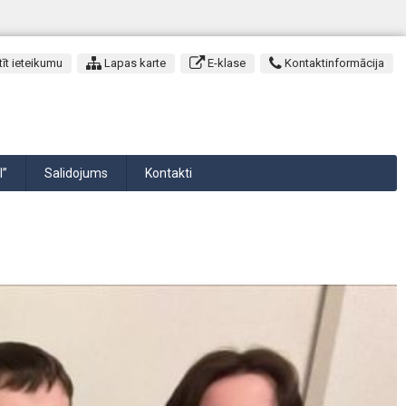
īt ieteikumu
Lapas karte
E-klase
Kontaktinformācija
I”
Salidojums
Kontakti