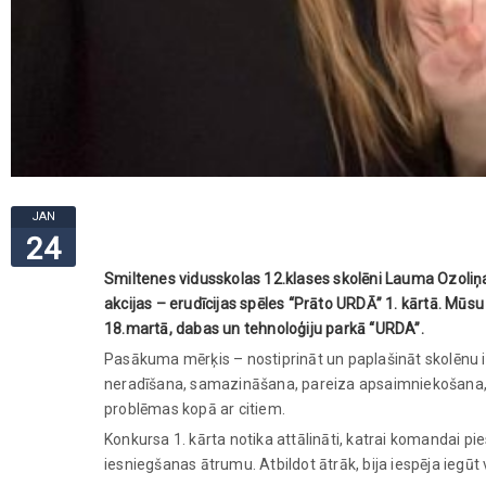
JAN
24
Smiltenes vidusskolas 12.klases skolēni Lauma Ozoliņa,
akcijas – erudīcijas spēles “Prāto URDĀ” 1. kārtā. Mūsu
18.martā, dabas un tehnoloģiju parkā “URDA”.
Pasākuma mērķis – nostiprināt un paplašināt skolēnu i
neradīšana, samazināšana, pareiza apsaimniekošana, vi
problēmas kopā ar citiem.
Konkursa 1. kārta notika attālināti, katrai komandai pi
iesniegšanas ātrumu. Atbildot ātrāk, bija iespēja iegūt