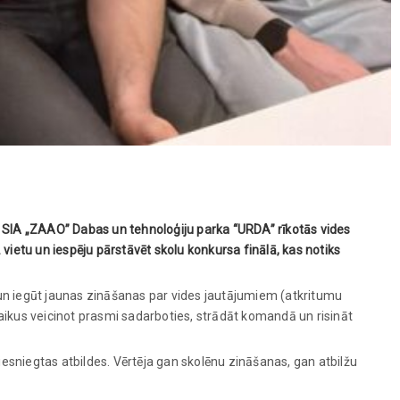
ās SIA „ZAAO” Dabas un tehnoloģiju parka “URDA” rīkotās vides
 vietu un iespēju pārstāvēt skolu konkursa finālā, kas notiks
 un iegūt jaunas zināšanas par vides jautājumiem (atkritumu
ikus veicinot prasmi sadarboties, strādāt komandā un risināt
 iesniegtas atbildes. Vērtēja gan skolēnu zināšanas, gan atbilžu