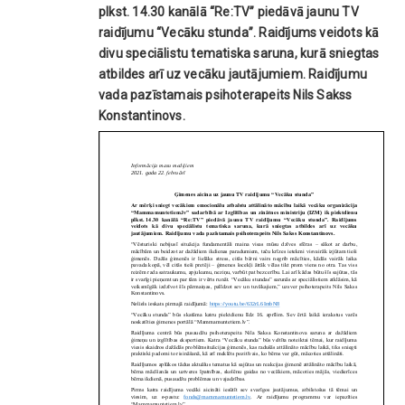
plkst. 14.30 kanālā “Re:TV” piedāvā jaunu TV
raidījumu “Vecāku stunda”. Raidījums veidots kā
divu speciālistu tematiska saruna, kurā sniegtas
atbildes arī uz vecāku jautājumiem. Raidījumu
vada pazīstamais psihoterapeits Nils Sakss
Konstantinovs.