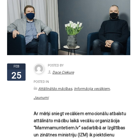
POSTED BY
FEB
Dace Ciekure
25
POSTED IN
,
,
Attālinātās mācības
Informācija vecākiem
Jaunumi
Ar mērķi sniegt vecākiem emocionālu atbalstu
attālināto mācību laikā vecāku organizācija
“Mammamuntetiem.lv” sadarbībā ar Izglītības
un zinātnes ministriju (IZM) ik piektdienu