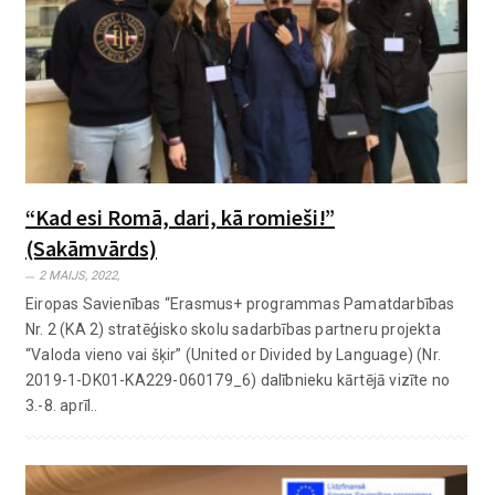
“Kad esi Romā, dari, kā romieši!”
(Sakāmvārds)
2 MAIJS, 2022,
Eiropas Savienības “Erasmus+ programmas Pamatdarbības
Nr. 2 (KA 2) stratēģisko skolu sadarbības partneru projekta
“Valoda vieno vai šķir” (United or Divided by Language) (Nr.
2019-1-DK01-KA229-060179_6) dalībnieku kārtējā vizīte no
3.-8. aprīl..