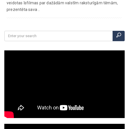
veidotas īsfilmas par dažādām valstīm raksturīgām tēmām,
prezentēta sava ..