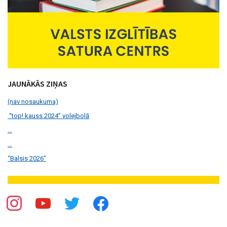
JAUNĀKĀS ZIŅAS
(nav nosaukuma)
“top! kauss 2024” volejbolā
…
…
“Balsis 2026”