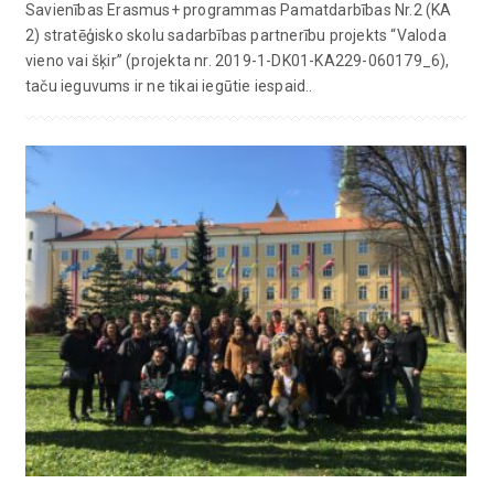
Savienības Erasmus+ programmas Pamatdarbības Nr.2 (KA
2) stratēģisko skolu sadarbības partnerību projekts “Valoda
vieno vai šķir” (projekta nr. 2019-1-DK01-KA229-060179_6),
taču ieguvums ir ne tikai iegūtie iespaid..