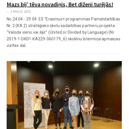
Mazs bij’ tēva novadiņis, Bet diženi turējās!
2 MAIJS, 2022,
No 24.04.- 29.04. ES “Erasmus+ programmas Pamatdarbības
Nr. 2 (KA 2) stratēģisko skolu sadarbības partneru projekta
“Valoda vieno vai šķir” (United or Divided by Language) (Nr.
2019-1-DK01-KA229-060179_6) skolēnu īstermiņa apmaiņas
vizītes dal..