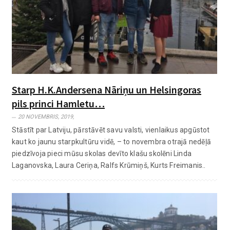
Starp H.K.Andersena Nāriņu un Helsingoras
pils princi Hamletu…
20 NOVEMBRIS, 2019,
Stāstīt par Latviju, pārstāvēt savu valsti, vienlaikus apgūstot
kaut ko jaunu starpkultūru vidē, – to novembra otrajā nedēļā
piedzīvoja pieci mūsu skolas devīto klašu skolēni Linda
Laganovska, Laura Ceriņa, Ralfs Krūmiņš, Kurts Freimanis..