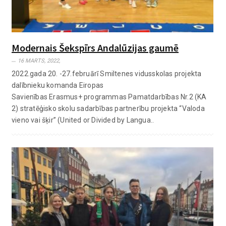
Modernais Šekspīrs Andalūzijas gaumē
16 MARTS, 2022,
2022.gada 20. -27.februārī Smiltenes vidusskolas projekta
dalībnieku komanda Eiropas
Savienības Erasmus+ programmas Pamatdarbības Nr.2 (KA
2) stratēģisko skolu sadarbības partnerību projekta “Valoda
vieno vai šķir” (United or Divided by Langua..