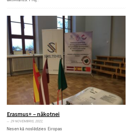
Erasmus+ – nākotnei
29 NOVEMBRIS, 2022,
Nesen kā noslēdzies Eiropas