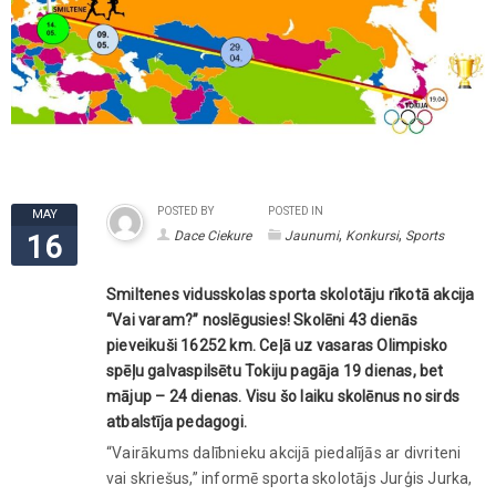
POSTED BY
POSTED IN
MAY
,
,
Dace Ciekure
Jaunumi
Konkursi
Sports
16
Smiltenes vidusskolas sporta skolotāju rīkotā akcija
“Vai varam?” noslēgusies! Skolēni 43 dienās
pieveikuši 16252 km. Ceļā uz vasaras Olimpisko
spēļu galvaspilsētu Tokiju pagāja 19 dienas, bet
mājup – 24 dienas. Visu šo laiku skolēnus no sirds
atbalstīja pedagogi.
“Vairākums dalībnieku akcijā piedalījās ar divriteni
vai skriešus,” informē sporta skolotājs Jurģis Jurka,