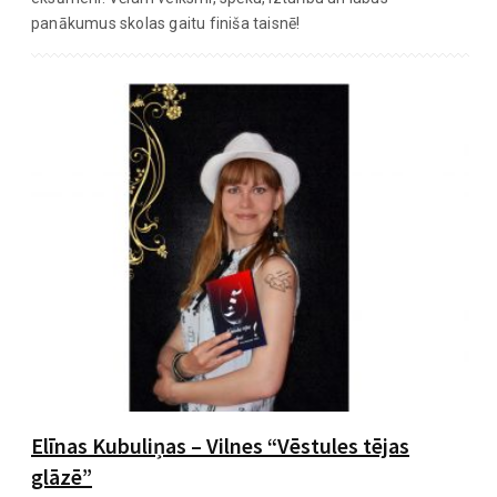
panākumus skolas gaitu finiša taisnē!
Elīnas Kubuliņas – Vilnes “Vēstules tējas
glāzē”