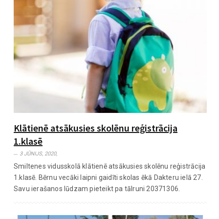
Klātienē atsākusies skolēnu reģistrācija
1.klasē
3 JŪNIJS, 2020,
Smiltenes vidusskolā klātienē atsākusies skolēnu reģistrācija
1.klasē. Bērnu vecāki laipni gaidīti skolas ēkā Dakteru ielā 27.
Savu ierašanos lūdzam pieteikt pa tālruni 20371306.