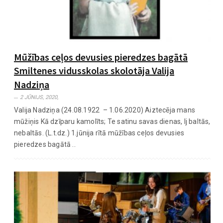
Mūžības ceļos devusies pieredzes bagātā
Smiltenes vidusskolas skolotāja Valija
Nadziņa
2 JŪNIJS, 2020,
Valija Nadziņa (24.08.1922 – 1.06.2020) Aiztecēja mans
mūžiņis Kā dzīparu kamolīts; Te satinu savas dienas, Ij baltās,
nebaltās. (L.t.dz.) 1.jūnija rītā mūžības ceļos devusies
pieredzes bagātā ..