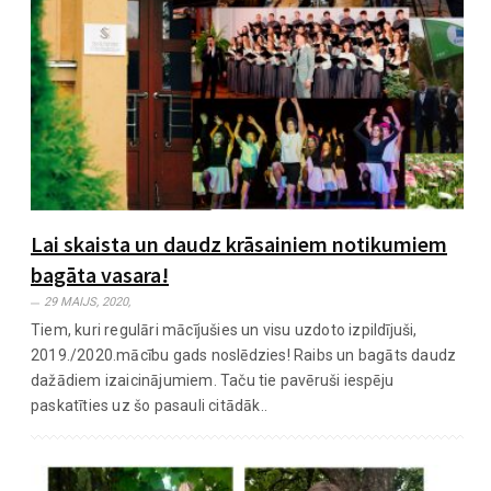
Lai skaista un daudz krāsainiem notikumiem
bagāta vasara!
29 MAIJS, 2020,
Tiem, kuri regulāri mācījušies un visu uzdoto izpildījuši,
2019./2020.mācību gads noslēdzies! Raibs un bagāts daudz
dažādiem izaicinājumiem. Taču tie pavēruši iespēju
paskatīties uz šo pasauli citādāk..