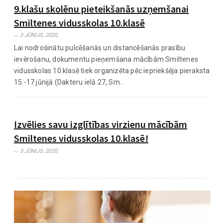
9.klašu skolēnu pieteikšanās uzņemšanai
Smiltenes vidusskolas 10.klasē
3 JŪNIJS, 2020,
Lai nodrošinātu pulcēšanās un distancēšanās prasību
ievērošanu, dokumentu pieņemšana mācībām Smiltenes
vidusskolas 10.klasē tiek organizēta pēc iepriekšēja pieraksta
15.-17.jūnijā (Dakteru ielā 27, Sm..
Izvēlies savu izglītības virzienu mācībām
Smiltenes vidusskolas 10.klasē!
3 JŪNIJS, 2020,