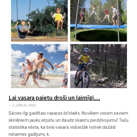
Lai vasara paietu droši un laimīgi…
2 JŪNIJS, 2020,
Sācies ilgi gaidītais vasaras brīvlaiks. Novēlam visiem saviem
skolēniem jauku atpūtu un daudz skaistu piedzīvojumu! Taču
statistika vēsta, ka tieši vasarā visbiežāk notiek dažādi
nelaimes gadījumi, k..