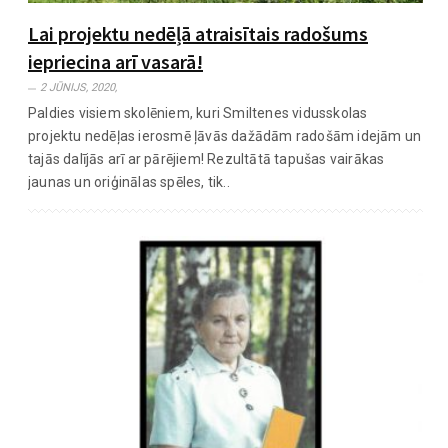
Lai projektu nedēļā atraisītais radošums
iepriecina arī vasarā!
2 JŪNIJS, 2020,
Paldies visiem skolēniem, kuri Smiltenes vidusskolas
projektu nedēļas ierosmē ļāvās dažādām radošām idejām un
tajās dalījās arī ar pārējiem! Rezultātā tapušas vairākas
jaunas un oriģinālas spēles, tik..