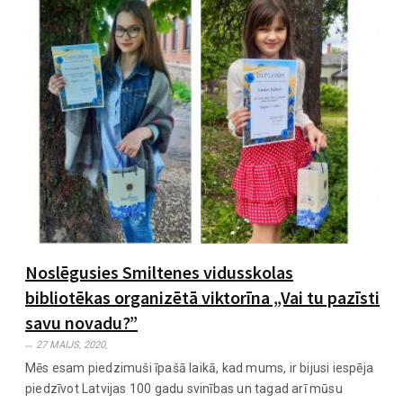
Noslēgusies Smiltenes vidusskolas
bibliotēkas organizētā viktorīna „Vai tu pazīsti
savu novadu?”
27 MAIJS, 2020,
Mēs esam piedzimuši īpašā laikā, kad mums, ir bijusi iespēja
piedzīvot Latvijas 100 gadu svinības un tagad arī mūsu