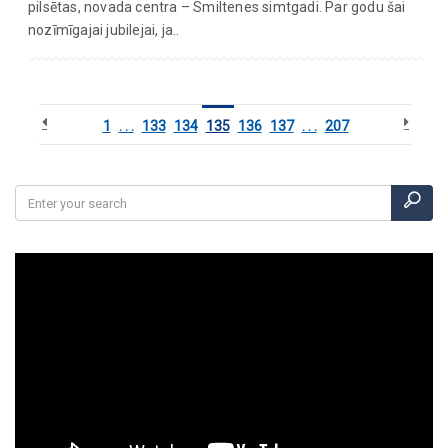
pilsētas, novada centra – Smiltenes simtgadi. Par godu šai
nozīmīgajai jubilejai, ja..
1
. . .
133
134
135
136
137
. . .
207