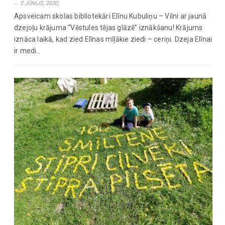
2 JŪNIJS, 2020,
Apsveicam skolas bibliotekāri Elīnu Kubuliņu – Vilni ar jaunā
dzejoļu krājuma “Vēstules tējas glāzē” iznākšanu! Krājums
iznāca laikā, kad zied Elīnas mīļākie ziedi – ceriņi. Dzeja Elīnai
ir medi..