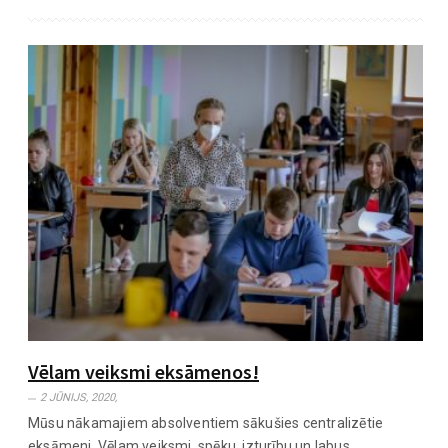
Vēlam veiksmi eksāmenos!
2 JŪNIJS, 2020,
Mūsu nākamajiem absolventiem sākušies centralizētie
eksāmeni. Vēlam veiksmi, spēku, izturību un labus