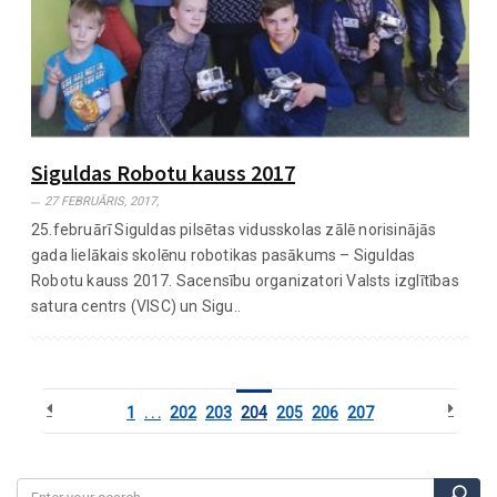
Siguldas Robotu kauss 2017
27 FEBRUĀRIS, 2017,
25.februārī Siguldas pilsētas vidusskolas zālē norisinājās
gada lielākais skolēnu robotikas pasākums – Siguldas
Robotu kauss 2017. Sacensību organizatori Valsts izglītības
satura centrs (VISC) un Sigu..
1
. . .
202
203
204
205
206
207