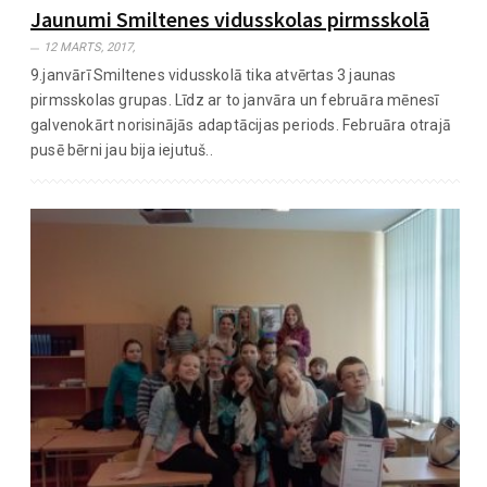
Jaunumi​ ​Smiltenes​ ​vidusskolas​ ​pirmsskolā
12 MARTS, 2017,
9.janvārī Smiltenes vidusskolā tika atvērtas 3 jaunas
pirmsskolas grupas. Līdz ar to janvāra un februāra mēnesī
galvenokārt norisinājās adaptācijas periods. Februāra otrajā
pusē bērni jau bija iejutuš..