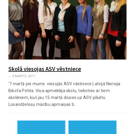
Skolā viesojas ASV vēstniece
9 MARTS, 2017,
‘7.martā pie mums viesojās ASV vēstniece Latvijā Nensija
Bikofa Petita. Viņa apmeklēja skolu, tiekoties ar tiem
skolēniem, kuri jau 15.martā dosies uz ASV pilsētu
Losandželosu mācību apmaiņas b..