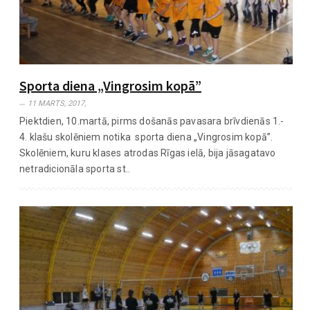
Sporta diena „Vingrosim kopā”
11 MARTS, 2017,
Piektdien, 10.martā, pirms došanās pavasara brīvdienās 1.-
4. klašu skolēniem notika sporta diena „Vingrosim kopā”.
Skolēniem, kuru klases atrodas Rīgas ielā, bija jāsagatavo
netradicionāla sporta st..