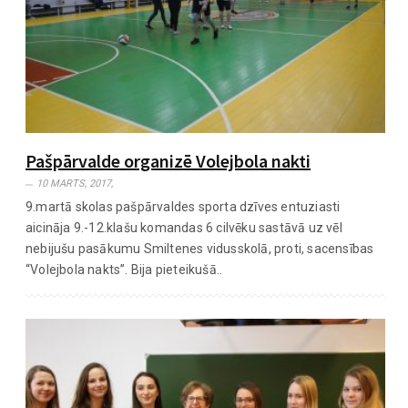
Pašpārvalde organizē Volejbola nakti
10 MARTS, 2017,
9.martā skolas pašpārvaldes sporta dzīves entuziasti
aicināja 9.-12.klašu komandas 6 cilvēku sastāvā uz vēl
nebijušu pasākumu Smiltenes vidusskolā, proti, sacensības
“Volejbola nakts”. Bija pieteikušā..