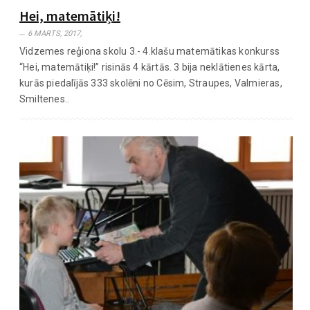
Hei, matemātiķi!
6 MARTS, 2017,
Vidzemes reģiona skolu 3.- 4.klašu matemātikas konkurss
“Hei, matemātiķi!” risinās 4 kārtās. 3 bija neklātienes kārta,
kurās piedalījās 333 skolēni no Cēsim, Straupes, Valmieras,
Smiltenes..