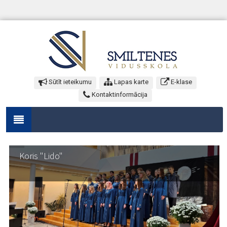
Sūtīt ieteikumu
Lapas karte
E-klase
Kontaktinformācija
Koris "Lido"