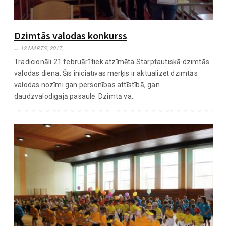
Dzimtās valodas konkurss
12 MARTS, 2017,
Tradicionāli 21.februārī tiek atzīmēta Starptautiskā dzimtās
valodas diena. Šīs iniciatīvas mērķis ir aktualizēt dzimtās
valodas nozīmi gan personības attīstībā, gan
daudzvalodīgajā pasaulē. Dzimtā va..