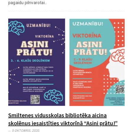
pagaidu pilnvarotai..
Smiltenes vidusskolas bibliotēka aicina
skolēnus iesaistīties viktorīnā “Asini prātu!”
5 OKTOBRIS, 2020,