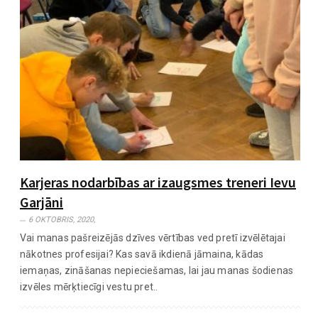
Karjeras nodarbības ar izaugsmes treneri Ievu
Garjāni
6 OKTOBRIS, 2020,
Vai manas pašreizējās dzīves vērtības ved pretī izvēlētajai
nākotnes profesijai? Kas savā ikdienā jāmaina, kādas
iemaņas, zināšanas nepieciešamas, lai jau manas šodienas
izvēles mērķtiecīgi vestu pret..