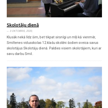
Skolotāju dienā
3 OKTOBRIS, 2020,
Klusāk nekā līdz šim, bet tikpat sirsnīgi un mīļi kā vienmēr,
Smiltenes vidusskolas 12.klašu skolēni šodien sveica savus
skolotājus Skolotāju dienā. Paldies visiem skolotājiem, kuri ar
savu darbu Smil..