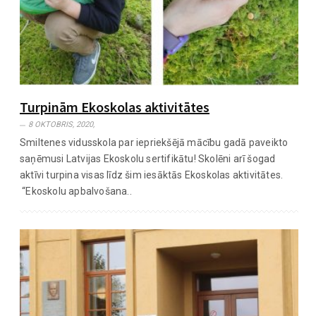
Turpinām Ekoskolas aktivitātes
8 OKTOBRIS, 2020,
Smiltenes vidusskola par iepriekšējā mācību gadā paveikto
saņēmusi Latvijas Ekoskolu sertifikātu! Skolēni arī šogad
aktīvi turpina visas līdz šim iesāktās Ekoskolas aktivitātes.
“Ekoskolu apbalvošana..