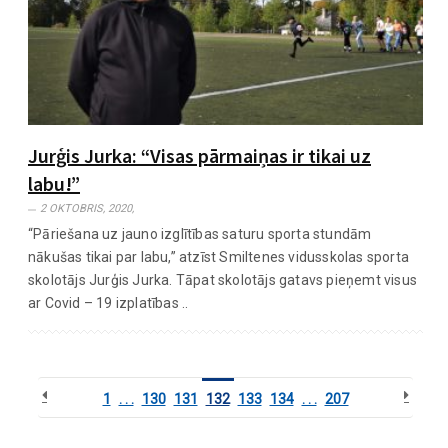
Jurģis Jurka: “Visas pārmaiņas ir tikai uz
labu!”
2 OKTOBRIS, 2020,
“Pāriešana uz jauno izglītības saturu sporta stundām
nākušas tikai par labu,” atzīst Smiltenes vidusskolas sporta
skolotājs Jurģis Jurka. Tāpat skolotājs gatavs pieņemt visus
ar Covid – 19 izplatības ..
1
. . .
130
131
132
133
134
. . .
207