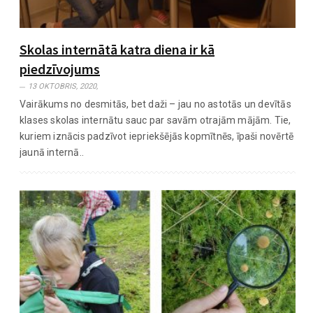
Skolas internātā katra diena ir kā
piedzīvojums
13 OKTOBRIS, 2020,
Vairākums no desmitās, bet daži – jau no astotās un devītās
klases skolas internātu sauc par savām otrajām mājām. Tie,
kuriem iznācis padzīvot iepriekšējās kopmītnēs, īpaši novērtē
jaunā internā..