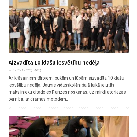
Aizvadīta 10.klašu iesvētību nedēļa
6 OKTOBRIS, 2020,
Ar krāsainiem tērpiem, puķēm un lūpām aizvadīta 10.klašu
iesvētību nedēļa. Jaunie vidusskolēni šajā laikā iejutās
mākslinieku citadeles Parīzes noskaņās, uz mirkli atgriezās
bērnībā, ar drāmas metodēm..