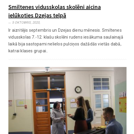
Smiltenes vidusskolas skolēni aicina
ielūkoties Dzejas telpā
5 OKTOBRIS, 2020,
Ir aizritējis septembris un Dzejas dienu mēnesis. Smiltenes
vidusskolas 7.-12. klašu skolēni rudens iesākuma saulainajā
laikā bija sastopami nelielos pulciņos dažādās vietās dabā,
katrai klases grupai..