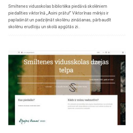
Smiltenes vidusskolas bibliotēka piedāvā skolēniem
piedalīties viktorīnā „Asini prātu!” Viktorīnas mērķis ir
paplašināt un padziļināt skolēnu zināšanas, pārbaudīt
skolēnu erudīciju un skolā apgūtās zi..