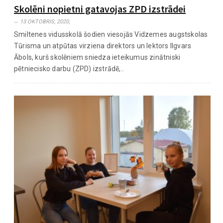
Skolēni nopietni gatavojas ZPD izstrādei
13 OKTOBRIS, 2020,
Smiltenes vidusskolā šodien viesojās Vidzemes augstskolas
Tūrisma un atpūtas virziena direktors un lektors Ilgvars
Ābols, kurš skolēniem sniedza ieteikumus zinātniski
pētniecisko darbu (ZPD) izstrādē,..