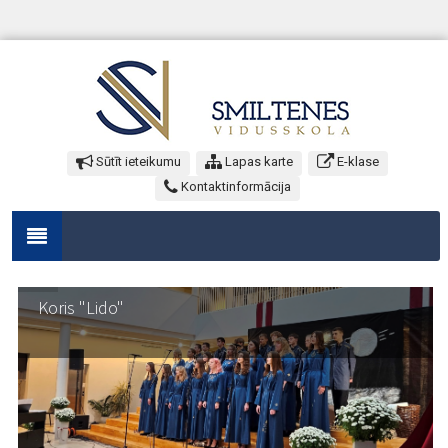
Sūtīt ieteikumu
Lapas karte
E-klase
Kontaktinformācija
Koris "Lido"