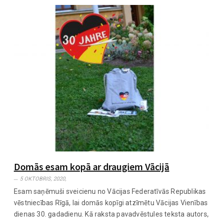
Domās esam kopā ar draugiem Vācijā
5 OKTOBRIS, 2020,
Esam saņēmuši sveicienu no Vācijas Federatīvās Republikas
vēstniecības Rīgā, lai domās kopīgi atzīmētu Vācijas Vienības
dienas 30. gadadienu. Kā raksta pavadvēstules teksta autors,